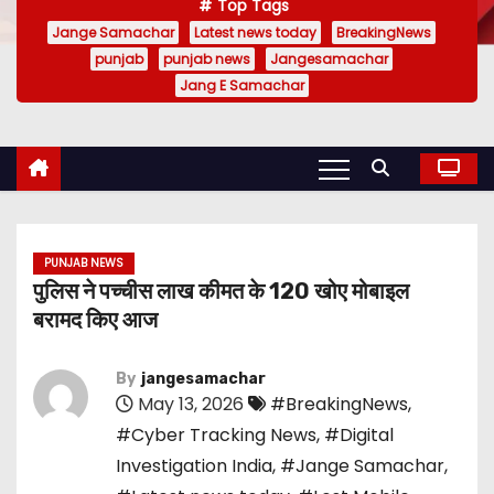
Top Tags
Jange Samachar
Latest news today
BreakingNews
punjab
punjab news
Jangesamachar
Jang E Samachar
PUNJAB NEWS
पुलिस ने पच्चीस लाख कीमत के 120 खोए मोबाइल
बरामद किए आज
By
jangesamachar
May 13, 2026
#BreakingNews
,
#Cyber Tracking News
,
#Digital
Investigation India
,
#Jange Samachar
,