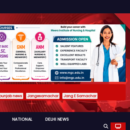
punjab news
Jangesamachar
Jang E Samachar
NATIONAL
DELHI NEWS