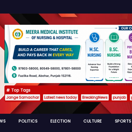
Top Tags
Jange Samachar
Latest news today
BreakingNews
punjab
EWS
POLITICS
ELECTION
CULTURE
SPORTS