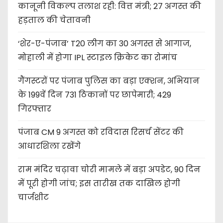
कानूनी विकल्प तलाश रही: वित्त मंत्री; 27 अगस्त की
हड़ताल की चेतावनी
‘शेर-ए-पंजाब’ T20 लीग का 30 अगस्त से आगाज,
मोहाली में होगा IPL स्टाइल क्रिकेट का रोमांच
गैंगस्टरों पर पंजाब पुलिस का बड़ा एक्शन, अभियान
के 199वें दिन 731 ठिकानों पर छापेमारी; 429
गिरफ्तार
पंजाब CM 9 अगस्त को रविदास रिसर्च सेंटर की
आधारशिला रखेंगे
राम मंदिर चढ़ावा चोरी मामले में बड़ा अपडेट, 90 दिन
में पूरी होगी जांच; इस तारीख तक दाखिल होगी
चार्जशीट