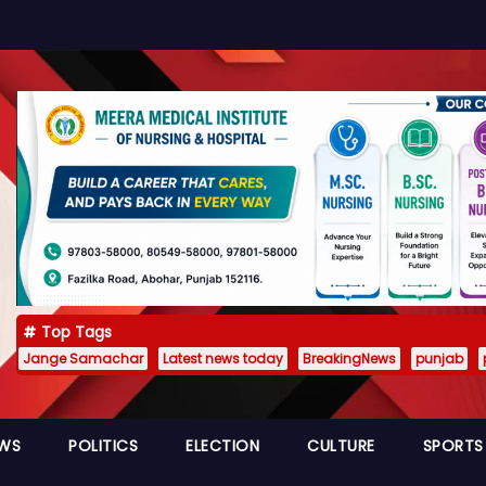
Top Tags
Jange Samachar
Latest news today
BreakingNews
punjab
EWS
POLITICS
ELECTION
CULTURE
SPORTS