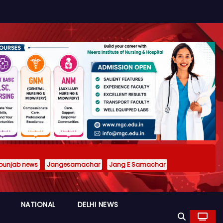
punjab news
Jangesamachar
Jang E Samachar
NATIONAL
DELHI NEWS