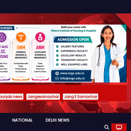
punjab news
Jangesamachar
Jang E Samachar
NATIONAL
DELHI NEWS