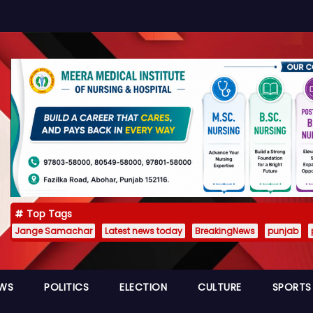
Top Tags
Jange Samachar
Latest news today
BreakingNews
punjab
EWS
POLITICS
ELECTION
CULTURE
SPORTS