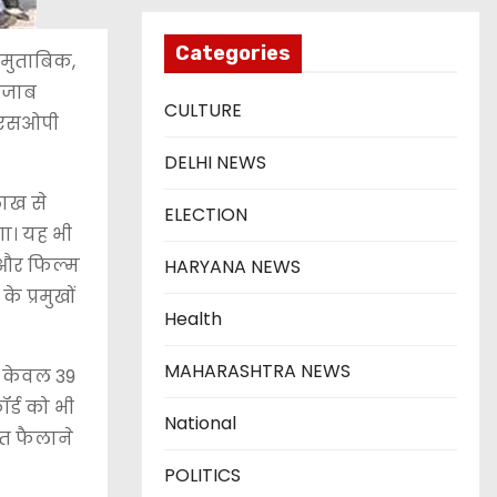
Categories
 मुताबिक,
पंजाब
CULTURE
ई एसओपी
DELHI NEWS
लाख से
ELECTION
गा। यह भी
ं और फिल्म
HARYANA NEWS
के प्रमुखों
Health
MAHARASHTRA NEWS
ं केवल 39
ॉर्ड को भी
National
त फैलाने
POLITICS