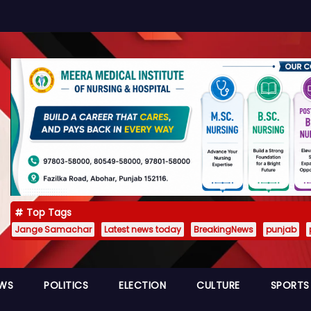
Top Tags
Jange Samachar
Latest news today
BreakingNews
punjab
EWS
POLITICS
ELECTION
CULTURE
SPORTS