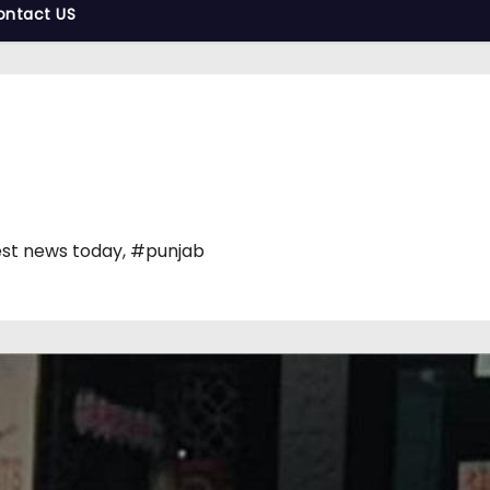
ontact US
st news today
,
#punjab