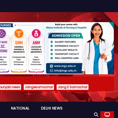
punjab news
Jangesamachar
Jang E Samachar
NATIONAL
DELHI NEWS