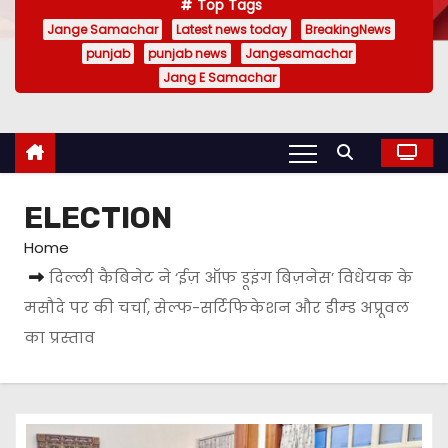
Top Tags
Jange Samachar
Latest news today
BreakingNews
punjab
punjab news
Jangesamachar
Jang E Samachar
ELECTION
Home
दिल्ली कैबिनेट ने ‘ईज़ ऑफ डूइंग बिज़नेस’ विधेयक के
मसौदे पर की चर्चा, सेल्फ-सर्टिफिकेशन और डीम्ड अप्रूवल
का प्रस्ताव