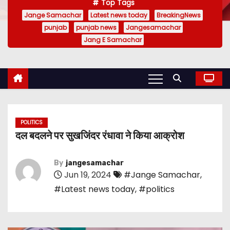
Top Tags
Jange Samachar
Latest news today
BreakingNews
punjab
punjab news
Jangesamachar
Jang E Samachar
POLITICS
दल बदलने पर सुखजिंदर रंधावा ने किया आक्रोश
By
jangesamachar
Jun 19, 2024
#Jange Samachar
,
#Latest news today
,
#politics