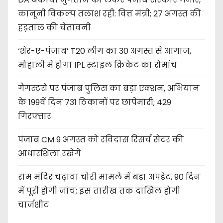
कानूनी विकल्प तलाश रही: वित्त मंत्री; 27 अगस्त की
हड़ताल की चेतावनी
‘शेर-ए-पंजाब’ T20 लीग का 30 अगस्त से आगाज,
मोहाली में होगा IPL स्टाइल क्रिकेट का रोमांच
गैंगस्टरों पर पंजाब पुलिस का बड़ा एक्शन, अभियान
के 199वें दिन 731 ठिकानों पर छापेमारी; 429
गिरफ्तार
पंजाब CM 9 अगस्त को रविदास रिसर्च सेंटर की
आधारशिला रखेंगे
राम मंदिर चढ़ावा चोरी मामले में बड़ा अपडेट, 90 दिन
में पूरी होगी जांच; इस तारीख तक दाखिल होगी
चार्जशीट