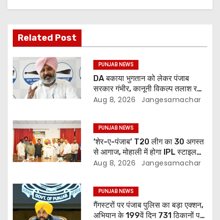
Related Post
PUNJAB NEWS
DA बकाया भुगतान को लेकर पंजाब
सरकार गंभीर, कानूनी विकल्प तलाश रही:
वित्त मंत्री; 27 अगस्त की हड़ताल की
Aug 8, 2026
Jangesamachar
चेतावनी
PUNJAB NEWS
‘शेर-ए-पंजाब’ T20 लीग का 30 अगस्त
से आगाज, मोहाली में होगा IPL स्टाइल
क्रिकेट का रोमांच
Aug 8, 2026
Jangesamachar
PUNJAB NEWS
गैंगस्टरों पर पंजाब पुलिस का बड़ा एक्शन,
अभियान के 199वें दिन 731 ठिकानों पर