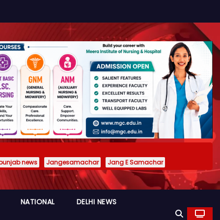
punjab news
Jangesamachar
Jang E Samachar
NATIONAL
DELHI NEWS