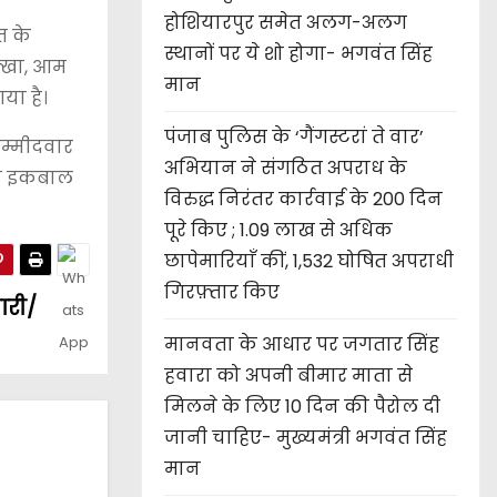
होशियारपुर समेत अलग-अलग
त के
स्थानों पर ये शो होगा- भगवंत सिंह
क्खा, आम
मान
या है।
पंजाब पुलिस के ‘गैंगस्टरां ते वार’
उम्मीदवार
अभियान ने संगठित अपराध के
वा इकबाल
विरुद्ध निरंतर कार्रवाई के 200 दिन
पूरे किए ; 1.09 लाख से अधिक
छापेमारियाँ कीं, 1,532 घोषित अपराधी
गिरफ़्तार किए
ारी/
मानवता के आधार पर जगतार सिंह
हवारा को अपनी बीमार माता से
मिलने के लिए 10 दिन की पैरोल दी
जानी चाहिए- मुख्यमंत्री भगवंत सिंह
मान