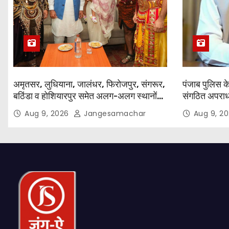
अमृतसर, लुधियाना, जालंधर, फिरोजपुर, संगरूर,
पंजाब पुलिस के 
बठिंडा व होशियारपुर समेत अलग-अलग स्थानों
संगठित अपराध क
पर ये शो होगा- भगवंत सिंह मान
दिन पूरे किए 
Aug 9, 2026
Jangesamachar
Aug 9, 2
कीं, 1,532 घो