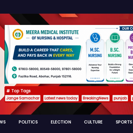
Top Tags
Jange Samachar
Latest news today
BreakingNews
punjab
EWS
POLITICS
ELECTION
CULTURE
SPORTS