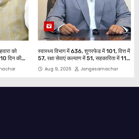
हवारा को
स्वास्थ्य विभाग में 636, शुगरफेड में 101, वित्त में
ए 10 दिन की
57, रक्षा सेवाएं कल्याण में 51, सहकारिता में 11
भगवंत सिंह मान
और गृह विभाग में 10 नियुक्तियां हुईं: मुख्यमंत्री
machar
Aug 9, 2026
Jangesamachar
भगवंत सिंह मान