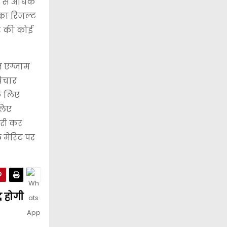
ार से अधिक
नका रिजल्ट
ार की कोई
ज एग्जाम
विचार
े लिए
 लिए
ारी कर
 मेरिट पर
द होगी