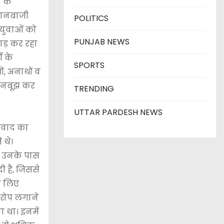
 के
बयानबाजी
POLITICS
 युवाओं को
PUNJAB NEWS
वाड़ कर रहा
ी के
SPORTS
ं, अनाथों व
जानबूझ कर
TRENDING
UTTAR PARDESH NEWS
्रवाद का
 थे।
िए उनके पास
 हैं, जिससे
े लिए
 आरोप लगाने
ा था। इनमें