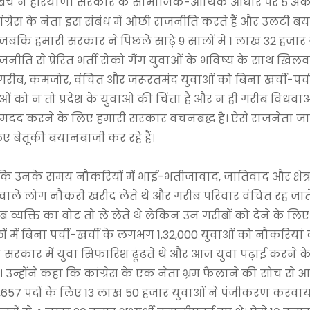
डबल बेंच ने हरियाणा सरकार के सामाजिक-आर्थिक आधार पर 5 अंक
कांग्रेस के नेता इस संबंध में ओछी राजनीति करते हैं और उलटी 
 जबकि हमारी सरकार ने पिछले साढ़े 9 सालों में 1 लाख 32 हजार
 राजनीति से प्रेरित भर्ती रोको गैंग युवाओं के भविष्य के साथ खिल
े गरीब, कमजोर, वंचित और जरूरतमंद युवाओं को बिना खर्ची-पर्च
ताओं को न तो प्रदेश के युवाओं की चिंता है और न ही गरीब विधवाओ
ी मदद करने के लिए हमारी सरकार वचनबद्ध है। ऐसे राजनेता 
ए बेतूकी बयानबाजी कर रहे हैं।
खें कि उनके समय नौकरियों में भाई-भतीजावाद, जातिवाद और क्षेत
वाले लोग नौकरी खरीद लेते थे और गरीब परिवार वंचित रह जाते
 व्यक्ति का वोट तो ले लेते थे लेकिन उन गरीबों को देने के ल
में बिना पर्ची-खर्ची के लगभग 1,32,000 युवाओं को नौकरियां दी
 सरकार में युवा सिफारिश ढूंढते थे और आज युवा पढ़ाई करने क
 है। उन्होंने कहा कि कांग्रेस के एक नेता भ्रम फैलाने की सोच से
 13,657 पदों के लिए 13 लाख 50 हजार युवाओं ने पंजीकरण करवाय