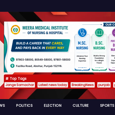
Top Tags
Jange Samachar
Latest news today
BreakingNews
punjab
EWS
POLITICS
ELECTION
CULTURE
SPORTS