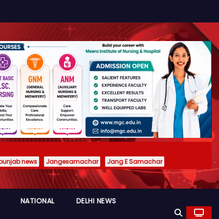
punjab news
Jangesamachar
Jang E Samachar
NATIONAL
DELHI NEWS