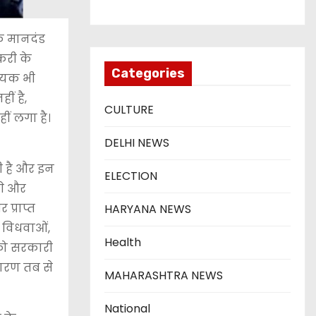
िक मानदंड
करी के
Categories
धेयक भी
ीं है,
CULTURE
ीं लगा है।
DELHI NEWS
़ी है और इन
ELECTION
गे और
प्राप्त
HARYANA NEWS
ब विधवाओं,
Health
 को सरकारी
कारण तब से
MAHARASHTRA NEWS
National