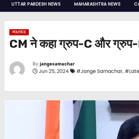
UTTAR PARDESH NEWS
MAHARASHTRA NEWS
C
POLITICS
CM ने कहा ग्रुप-C और ग्रुप-D प
By
jangesamachar
Jun 25, 2024
#Jange Samachar
,
#Late