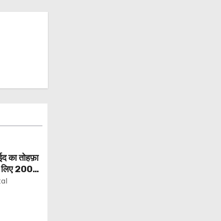
ो ईद का तोहफ़ा
के लिए 200
जनाओं की
tal