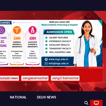
punjab news
Jangesamachar
Jang E Samachar
NATIONAL
DELHI NEWS