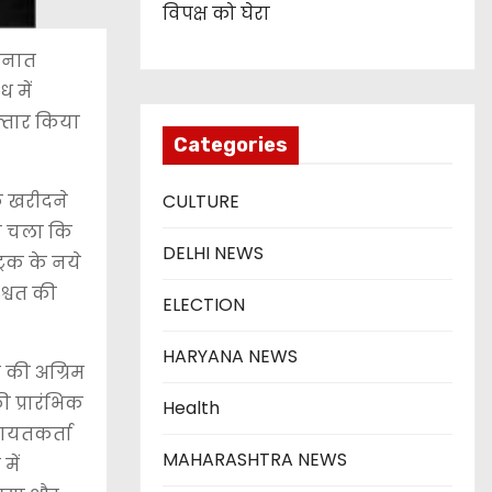
विपक्ष को घेरा
तैनात
 में
फ्तार किया
Categories
क खरीदने
CULTURE
ता चला कि
DELHI NEWS
्रक के नये
श्वत की
ELECTION
HARYANA NEWS
 की अग्रिम
 प्रारंभिक
Health
कायतकर्ता
MAHARASHTRA NEWS
में