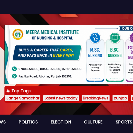
Top Tags
Jange Samachar
Latest news today
BreakingNews
punjab
EWS
POLITICS
ELECTION
CULTURE
SPORTS