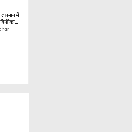
 तापमान में
िनों का
char