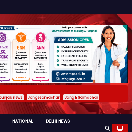
punjab news
Jangesamachar
Jang E Samachar
NATIONAL
DELHI NEWS