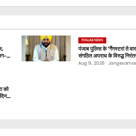
PUNJAB NEWS
र,
पंजाब पुलिस के ‘गैंगस्टरां ते व
अलग-
संगठित अपराध के विरुद्ध निरंतर
ंह मान
200 दिन पूरे किए ; 1.09 ल
Aug 9, 2026
Jangesama
छापेमारियाँ कीं, 1,532 घोषि
गिरफ़्तार किए
ा को
 दिन
भगवंत