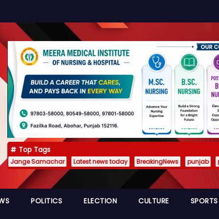
Top Tags
Jange Samachar
Latest news today
BreakingNews
punjab
EWS
POLITICS
ELECTION
CULTURE
SPORTS