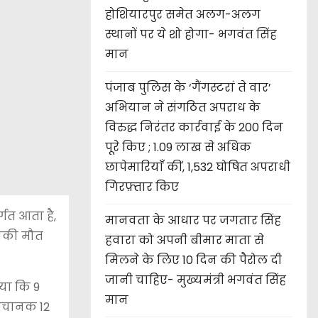
होशियारपुर समेत अलग-अलग
स्थानों पर ये शो होगा- भगवंत सिंह
मान
पंजाब पुलिस के ‘गैंगस्टरां ते वार’
अभियान ने संगठित अपराध के
विरुद्ध निरंतर कार्रवाई के 200 दिन
पूरे किए ; 1.09 लाख से अधिक
छापेमारियाँ कीं, 1,532 घोषित अपराधी
गिरफ़्तार किए
्गत आता है,
मानवता के आधार पर जगतार सिंह
उनकी मौत
हवारा को अपनी बीमार माता से
मिलने के लिए 10 दिन की पैरोल दी
जानी चाहिए- मुख्यमंत्री भगवंत सिंह
या कि 9
मान
 अचानक 12