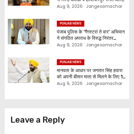
अलग स्थानों पर ये शो होगा- भगवंत सिंह
Aug 9, 2026
Jangesamachar
मान
PUNJAB NEWS
पंजाब पुलिस के ‘गैंगस्टरां ते वार’ अभियान
ने संगठित अपराध के विरुद्ध निरंतर
कार्रवाई के 200 दिन पूरे किए ; 1.09
Aug 9, 2026
Jangesamachar
लाख से अधिक छापेमारियाँ कीं, 1,532
घोषित अपराधी गिरफ़्तार किए
PUNJAB NEWS
मानवता के आधार पर जगतार सिंह हवारा
को अपनी बीमार माता से मिलने के लिए 10
दिन की पैरोल दी जानी चाहिए- मुख्यमंत्री
Aug 9, 2026
Jangesamachar
भगवंत सिंह मान
Leave a Reply