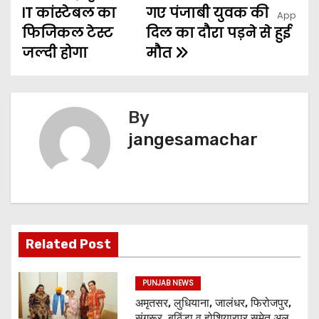
IT कांस्टेबल का
गए पंजाबी युवक की
फिजिकल टेस्ट
दिल का दौरा पड़ने से हुई
जल्दी होगा
मौत
By
jangesamachar
Related Post
PUNJAB NEWS
अमृतसर, लुधियाना, जालंधर, फिरोजपुर,
संगरूर, बठिंडा व होशियारपुर समेत अलग-