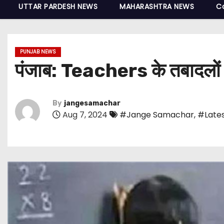
UTTAR PARDESH NEWS
MAHARASHTRA NEWS
C
PUNJAB NEWS
पंजाब: Teachers के तबादलों क
By
jangesamachar
Aug 7, 2024
#Jange Samachar
,
#Lates