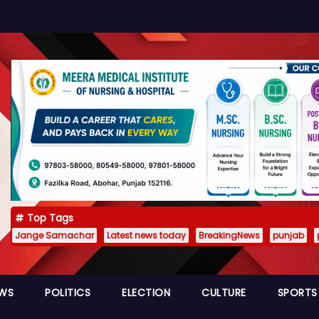
Top Tags
Jange Samachar
Latest news today
BreakingNews
punjab
EWS
POLITICS
ELECTION
CULTURE
SPORTS