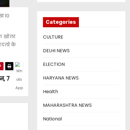
ीख 10
Categories
 तक खोला
CULTURE
दलों के
DELHI NEWS
ELECTION
HARYANA NEWS
न, 7
Health
MAHARASHTRA NEWS
National