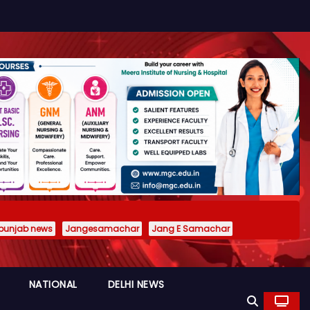
punjab news
Jangesamachar
Jang E Samachar
NATIONAL
DELHI NEWS