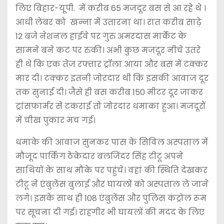
लिए बिहार-यूपी. में करीब 65 मजदूर बस से आ रहे थे ।
आधी लेबर को खन्ना में उतारना था। रात करीब साढ़े
12 बजे नेशनल हाईवे पर गुरु अमरदास मार्केट के
सामने बने कट पर रुकी। अभी कुछ मजदूर नीचे उतरे
ही थे कि एक तेज रफ्तार ट्रॉला आया और बस में टक्कर
मार दी। टक्कर इतनी जोरदार थी कि इसकी आवाज दूर
तक सुनाई दी। जैसे ही बस करीब 150 मीटर दूर जाकर
ट्रांसफार्मर से टकराई तो जोरदार धमाका हुआ। मजदूरों
में चीख पुकार मच गई।
धमाके की आवाज सुनकर पास के सिविल अस्पताल में
मौजूद पार्किंग ठेकेदार बलजिंदर सिंह टीटू अपने
साथियों के साथ मौके पर पहुंचे। वहां की स्थिति देखकर
टीटू ने एंबुलेंस बुलाई और घायलों को अस्पताल ले जाने
लगे। इसके साथ ही 108 एंबुलेंस और पुलिस कंट्रोल रूम
पर सूचना दी गई। राहगीर भी घायलों की मदद के लिए