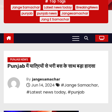
Top Tags
Jange Samachar
Latest news today
BreakingNews
punjab
punjab news
Jangesamachar
Jang E Samachar
PUNJAB NEWS
Punjab में यात्रियों से भरी बस के साथ बड़ा हादसा
By
jangesamachar
Jun 14, 2024
#Jange Samachar
,
#Latest news today
,
#punjab