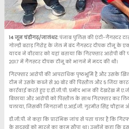
14 जून
चंडीगढ़/जालंधर:
पंजाब पुलिस की एंटी-गैंगस्टर टा
गोल्डी बराड़ गिरोह के जेल में बंद गैंगस्टर दीपक टीनू क
यादव ने वीरवार को यहां बताया कि गिरफ्तार आरोपी की पह
2017 में गैंगस्टर दीपक टीनू को भागने में मदद की थी।
गिरफ्तार आरोपी की आपराधिक पृष्ठभूमि है और उसके खिला
टीम ने उसके कब्जे से 30 बोर की पिस्तौल और 5 जिंदा का
कार्रवाई करते हुए ए.डी.जी.पी. प्रमोद भान की देखरेख में 
बिछाया और आरोपी को पिस्तौल के साथ गिरफ्तार कर लिया। पु
चलाया, जिसकी निगरानी ए.आई.जी. गुरमीत सिंह चौहान औ
डी.जी.पी. ने कहा कि प्रारंभिक जांच से पता चला है कि गिरफ्
के सदस्यों को मारने का काम सौंपा था। उन्होंने कहा कि इस