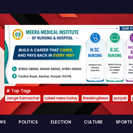
Top Tags
Jange Samachar
Latest news today
BreakingNews
punjab
EWS
POLITICS
ELECTION
CULTURE
SPORTS