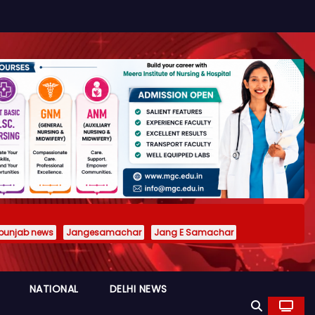
punjab news
Jangesamachar
Jang E Samachar
NATIONAL
DELHI NEWS