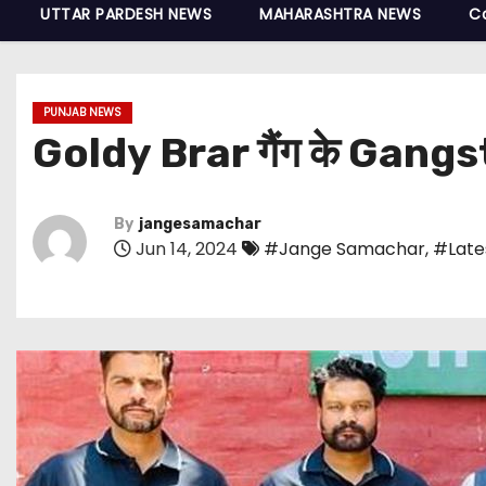
UTTAR PARDESH NEWS
MAHARASHTRA NEWS
C
PUNJAB NEWS
Goldy Brar गैंग के Gangste
By
jangesamachar
Jun 14, 2024
#Jange Samachar
,
#Late