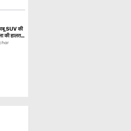
ेकाबू SUV की
िला की हालत
char