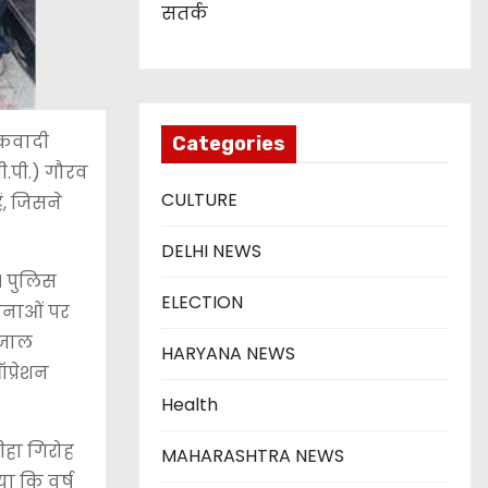
सतर्क
ंकवादी
Categories
ी.पी.) गौरव
CULTURE
ं, जिसने
DELHI NEWS
। पुलिस
ELECTION
ूचनाओं पर
 जाल
HARYANA NEWS
प्रेशन
Health
बीहा गिरोह
MAHARASHTRA NEWS
ा कि वर्ष