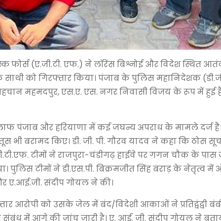
स्क फोर्स (ए.जी.टी. एफ.) ने लॉरेंस बिश्नोई और विदेश स्थित आत
े एक साथी को गिरफ्तार किया। पंजाब के पुलिस महानिदेशक (डी.ज
चान महमदपुर, एस.ए. एस. नगर निवासी विजय के रूप में हुई है
फ पंजाब और हरियाणा में कई जघन्य अपराध के मामले दर्ज हैं
रतूस भी बरामद किए। डी. जी. पी. गौरव यादव ने कहा कि ठोस स
ए.जी.टी.एफ. टीमों ने राजपुरा-चंडीगढ़ हाईवे पर गगन चौक के पास
लिस टीमों ने डी.एस.पी. बिक्रमजीत सिंह बराड़ के नेतृत्व में ऑ
र ए.आई.जी. संदीप गोयल ने की।
तार आरोपी को उसके जेल में बंद/विदेशी आकाओं ने प्रतिद्वंद्वी बं
 संबंध में आगे की जांच जारी है। ए. आई. जी. संदीप गोयल ने बताय