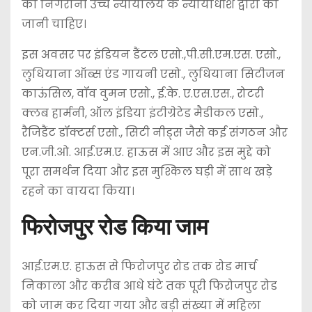
की निगरानी उच्च न्यायालय के न्यायाधीश द्वारा की
जानी चाहिए।
इस अवसर पर इंडियन डैंटल एसो.,पी.सी.एम.एस. एसो.,
लुधियाना ऑब्स एंड गायनी एसो., लुधियाना सिटीजन
काऊंसिल, वॉव वुमन एसो., ई.के. ए.एस.एस., रोटरी
क्लब हार्मनी, ऑल इंडिया इंटीग्रेटेड मैडीकल एसो.,
रैजिडैंट डॉक्टर्स एसो., सिटी नीड्स जैसे कई संगठन और
एन.जी.ओ. आई.एम.ए. हाऊस में आए और इस मुद्दे को
पूरा समर्थन दिया और इस मुश्किल घड़ी में साथ खड़े
रहने का वायदा किया।
फिरोजपुर रोड किया जाम
आई.एम.ए. हाऊस से फिरोजपुर रोड तक रोड मार्च
निकाला और करीब आधे घंटे तक पूरी फिरोजपुर रोड
को जाम कर दिया गया और बड़ी संख्या में महिला