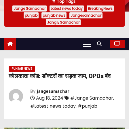
Top Tags
Jange Samachar
Latest news today
BreakingNews
punjab
punjab news
Jangesamachar
Jang E Samachar
PUNJAB NEWS
कोलकाता कांड: डॉक्टरों का सड़क जाम, OPDs बंद
By
jangesamachar
Aug 18, 2024
#Jange Samachar
,
#Latest news today
,
#punjab