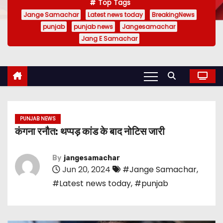
Top Tags
Jange Samachar
Latest news today
BreakingNews
punjab
punjab news
Jangesamachar
Jang E Samachar
PUNJAB NEWS
कंगना रनौत: थप्पड़ कांड के बाद नोटिस जारी
By
jangesamachar
Jun 20, 2024
#Jange Samachar
,
#Latest news today
,
#punjab