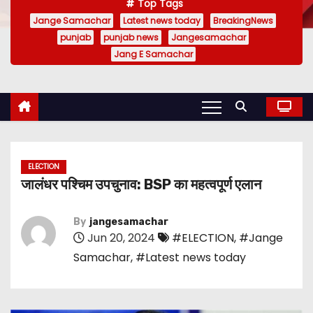
Top Tags
Jange Samachar
Latest news today
BreakingNews
punjab
punjab news
Jangesamachar
Jang E Samachar
ELECTION
जालंधर पश्चिम उपचुनाव: BSP का महत्वपूर्ण एलान
By
jangesamachar
Jun 20, 2024
#ELECTION
,
#Jange
Samachar
,
#Latest news today