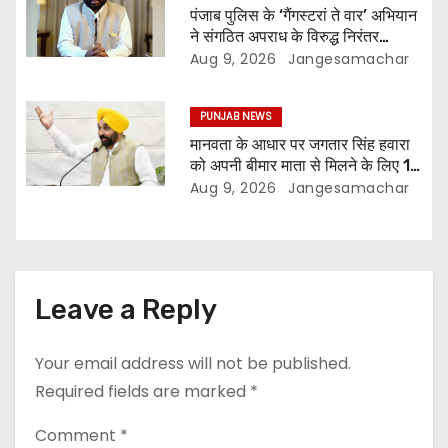
पंजाब पुलिस के ‘गैंगस्टरां ते वार’ अभियान
ने संगठित अपराध के विरुद्ध निरंतर
कार्रवाई के 200 दिन पूरे किए ; 1.09
Aug 9, 2026
Jangesamachar
लाख से अधिक छापेमारियाँ कीं, 1,532
घोषित अपराधी गिरफ़्तार किए
PUNJAB NEWS
मानवता के आधार पर जगतार सिंह हवारा
को अपनी बीमार माता से मिलने के लिए 10
दिन की पैरोल दी जानी चाहिए- मुख्यमंत्री
Aug 9, 2026
Jangesamachar
भगवंत सिंह मान
Leave a Reply
Your email address will not be published.
Required fields are marked
*
Comment
*