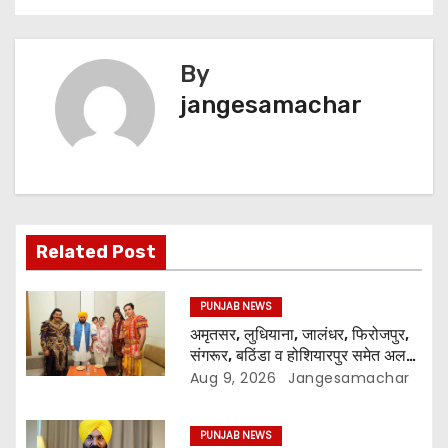
By
jangesamachar
Related Post
PUNJAB NEWS
अमृतसर, लुधियाना, जालंधर, फिरोजपुर,
संगरूर, बठिंडा व होशियारपुर समेत अलग-
अलग स्थानों पर ये शो होगा- भगवंत सिंह
Aug 9, 2026
Jangesamachar
मान
PUNJAB NEWS