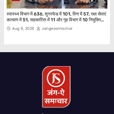
स्वास्थ्य विभाग में 636, शुगरफेड में 101, वित्त में 57, रक्षा सेवाएं
कल्याण में 51, सहकारिता में 11 और गृह विभाग में 10 नियुक्तियां
हुईं: मुख्यमंत्री भगवंत सिंह मान
Aug 9, 2026
Jangesamachar