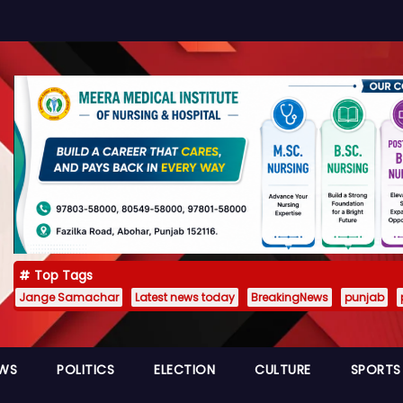
Top Tags
Jange Samachar
Latest news today
BreakingNews
punjab
EWS
POLITICS
ELECTION
CULTURE
SPORTS