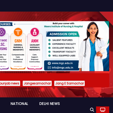
punjab news
Jangesamachar
Jang E Samachar
NATIONAL
DELHI NEWS