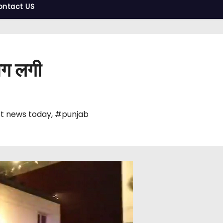
ontact US
 आग लगी
t news today
,
#punjab