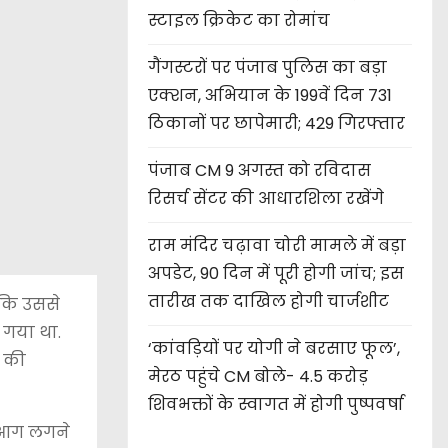
स्टाइल क्रिकेट का रोमांच
गैंगस्टरों पर पंजाब पुलिस का बड़ा
एक्शन, अभियान के 199वें दिन 731
ठिकानों पर छापेमारी; 429 गिरफ्तार
पंजाब CM 9 अगस्त को रविदास
रिसर्च सेंटर की आधारशिला रखेंगे
राम मंदिर चढ़ावा चोरी मामले में बड़ा
अपडेट, 90 दिन में पूरी होगी जांच; इस
तारीख तक दाखिल होगी चार्जशीट
 कि उससे
 गया था.
‘कांवड़ियों पर योगी ने बरसाए फूल’,
ड की
मेरठ पहुंचे CM बोले- 4.5 करोड़
शिवभक्तों के स्वागत में होगी पुष्पवर्षा
ं आग लगने