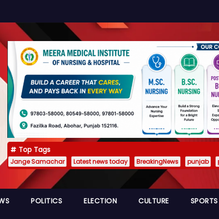
Top Tags
Jange Samachar
Latest news today
BreakingNews
punjab
EWS
POLITICS
ELECTION
CULTURE
SPORTS