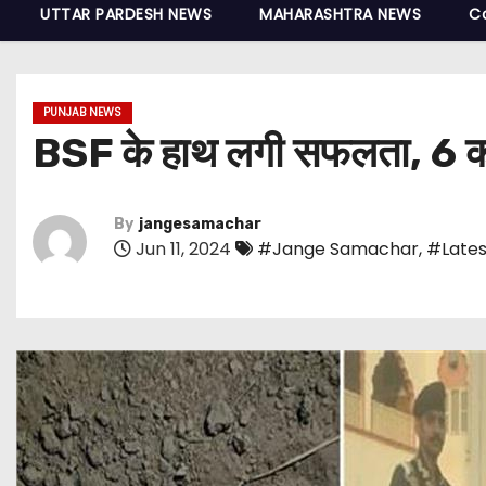
UTTAR PARDESH NEWS
MAHARASHTRA NEWS
C
PUNJAB NEWS
BSF के हाथ लगी सफलता, 6 करो
By
jangesamachar
Jun 11, 2024
#Jange Samachar
,
#Lates