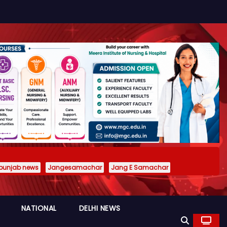
punjab news
Jangesamachar
Jang E Samachar
NATIONAL
DELHI NEWS