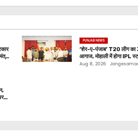
PUNJAB NEWS
रकार
‘शेर-ए-पंजाब’ T20 लीग का 
ंत्री;
आगाज, मोहाली में होगा IPL स्
का रोमांच
Aug 8, 2026
Jangesama
न,
पर