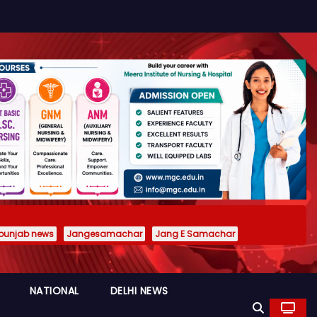
punjab news
Jangesamachar
Jang E Samachar
NATIONAL
DELHI NEWS