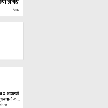
 नया समय
CSO अदालतों
रावधानों का
दिए
char