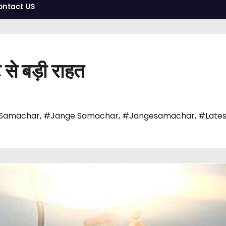
ontact US
ट से बड़ी राहत
 Samachar
,
#Jange Samachar
,
#Jangesamachar
,
#Lates