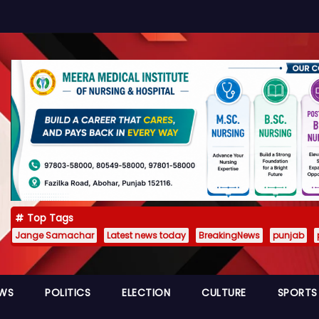
Top Tags
Jange Samachar
Latest news today
BreakingNews
punjab
EWS
POLITICS
ELECTION
CULTURE
SPORTS