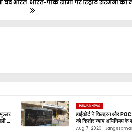
ी वंदे भारत
भारत-पाक सीमा पर रिट्रीट सेरेमनी का
PUNJAB NEWS
भुल्लर
हाईकोर्ट ने चिल्ड्रन और PO
िली नई
को किशोर न्याय अधिनियम के प्
सख्ती से पालन करने के निर्देश 
Aug 7, 2026
Jangesama