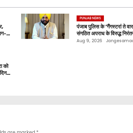
PUNJAB NEWS
र,
पंजाब पुलिस के ‘गैंगस्टरां ते व
अलग-
संगठित अपराध के विरुद्ध निरंतर
ंह मान
200 दिन पूरे किए ; 1.09 ल
Aug 9, 2026
Jangesama
छापेमारियाँ कीं, 1,532 घोषि
गिरफ़्तार किए
ा को
 दिन
भगवंत
elds are marked
*