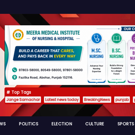
Top Tags
Jange Samachar
Latest news today
BreakingNews
punjab
EWS
POLITICS
ELECTION
CULTURE
SPORTS