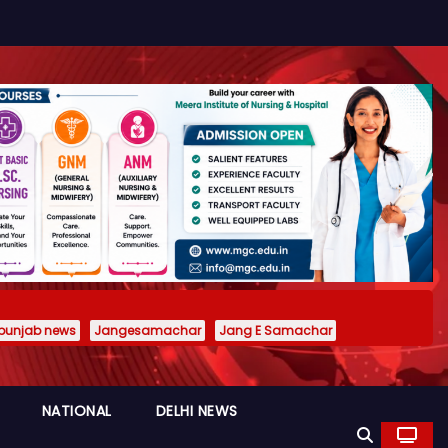
punjab news
Jangesamachar
Jang E Samachar
NATIONAL
DELHI NEWS