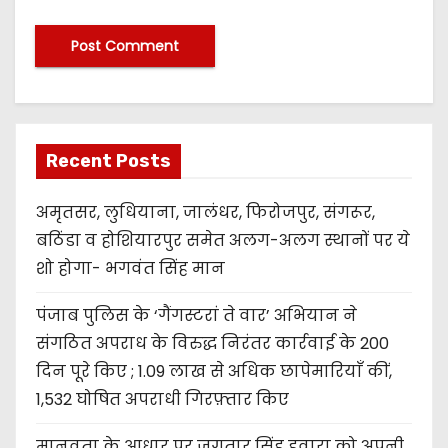
Recent Posts
अमृतसर, लुधियाना, जालंधर, फिरोजपुर, संगरूर,
बठिंडा व होशियारपुर समेत अलग-अलग स्थानों पर ये
शो होगा- भगवंत सिंह मान
पंजाब पुलिस के ‘गैंगस्टरां ते वार’ अभियान ने
संगठित अपराध के विरुद्ध निरंतर कार्रवाई के 200
दिन पूरे किए ; 1.09 लाख से अधिक छापेमारियाँ कीं,
1,532 घोषित अपराधी गिरफ़्तार किए
मानवता के आधार पर जगतार सिंह हवारा को अपनी