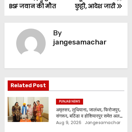
BSF जवान की मौत
छुट्टी, आदेश जारी
By
jangesamachar
Related Post
PUNJAB NEWS
अमृतसर, लुधियाना, जालंधर, फिरोजपुर,
संगरूर, बठिंडा व होशियारपुर समेत अलग-
अलग स्थानों पर ये शो होगा- भगवंत सिंह
Aug 9, 2026
Jangesamachar
मान