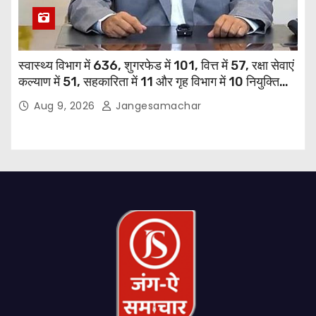
स्वास्थ्य विभाग में 636, शुगरफेड में 101, वित्त में 57, रक्षा सेवाएं
कल्याण में 51, सहकारिता में 11 और गृह विभाग में 10 नियुक्तियां
हुईं: मुख्यमंत्री भगवंत सिंह मान
Aug 9, 2026
Jangesamachar