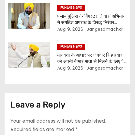
PUNJAB NEWS
पंजाब पुलिस के ‘गैंगस्टरां ते वार’ अभियान
ने संगठित अपराध के विरुद्ध निरंतर
कार्रवाई के 200 दिन पूरे किए ; 1.09
Aug 9, 2026
Jangesamachar
लाख से अधिक छापेमारियाँ कीं, 1,532
घोषित अपराधी गिरफ़्तार किए
PUNJAB NEWS
मानवता के आधार पर जगतार सिंह हवारा
को अपनी बीमार माता से मिलने के लिए 10
दिन की पैरोल दी जानी चाहिए- मुख्यमंत्री
Aug 9, 2026
Jangesamachar
भगवंत सिंह मान
Leave a Reply
Your email address will not be published.
Required fields are marked
*