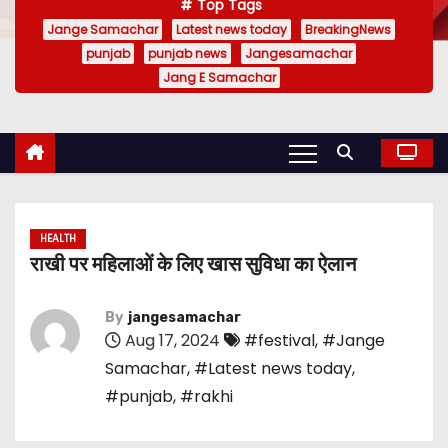
Top Tags
Jange Samachar
Latest news today
BreakingNews
punjab
punjab news
Jangesamachar
Jang E Samachar
HEALTH
राखी पर महिलाओं के लिए खास सुविधा का ऐलान
By
jangesamachar
Aug 17, 2024
#festival
,
#Jange
Samachar
,
#Latest news today
,
#punjab
,
#rakhi