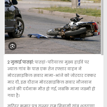
2 जुलाई
पातड़ां:
पातड़ां-पटियाला मुख्य हाईवे पर
न्याल गांव के पास एक तेज रफ्तार वाहन ने
मोटरसाइकिल सवार मामा-भांजे को जोरदार टक्कर
मार दी, इस दौरान मोटरसाइकिल सवार नौजवान
भांजे की दर्दनाक मौत हो गई, जबकि मामा जख्मी हो
गया है।
सुरिंदर कुमार पुत्र गुज्जर राम निवासी गांव शुतराणा