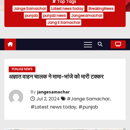
Top Tags
Jange Samachar
Latest news today
BreakingNews
punjab
punjab news
Jangesamachar
Jang E Samachar
PUNJAB NEWS
अज्ञात वाहन चालक ने मामा-भांजे को मारी टक्कर
By
jangesamachar
Jul 2, 2024
#Jange Samachar
,
#Latest news today
,
#punjab