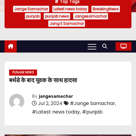
Top Tags
Jange Samachar
Latest news today
BreakingNews
punjab
punjab news
Jangesamachar
Jang E Samachar
PUNJAB NEWS
बर्थडे के बाद युवक के साथ हादसा
By
jangesamachar
Jul 2, 2024
#Jange Samachar
,
#Latest news today
,
#punjab