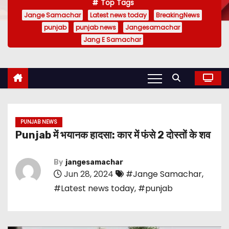
Top Tags
Jange Samachar
Latest news today
BreakingNews
punjab
punjab news
Jangesamachar
Jang E Samachar
PUNJAB NEWS
Punjab में भयानक हादसा: कार में फंसे 2 दोस्तों के शव
By
jangesamachar
Jun 28, 2024
#Jange Samachar
,
#Latest news today
,
#punjab