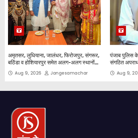
अमृतसर, लुधियाना, जालंधर, फिरोजपुर, संगरूर,
पंजाब पुलिस के 
बठिंडा व होशियारपुर समेत अलग-अलग स्थानों
संगठित अपराध क
पर ये शो होगा- भगवंत सिंह मान
दिन पूरे किए 
Aug 9, 2026
Jangesamachar
Aug 9, 2
कीं, 1,532 घो