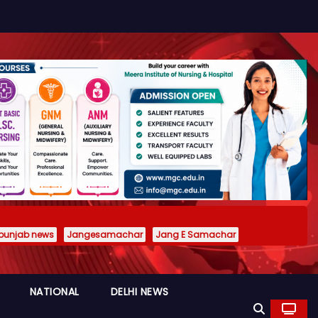
punjab news
Jangesamachar
Jang E Samachar
NATIONAL
DELHI NEWS