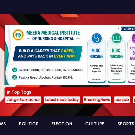
Top Tags
Jange Samachar
Latest news today
BreakingNews
punjab
EWS
POLITICS
ELECTION
CULTURE
SPORTS