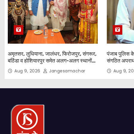
अमृतसर, लुधियाना, जालंधर, फिरोजपुर, संगरूर,
पंजाब पुलिस के 
बठिंडा व होशियारपुर समेत अलग-अलग स्थानों
संगठित अपराध क
पर ये शो होगा- भगवंत सिंह मान
दिन पूरे किए 
Aug 9, 2026
Jangesamachar
Aug 9, 2
कीं, 1,532 घो