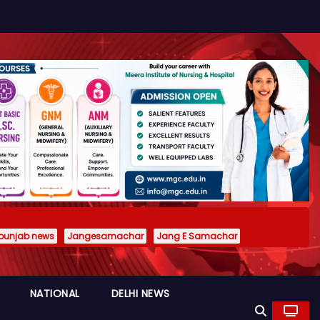
punjab news
Jangesamachar
Jang E Samachar
NATIONAL
DELHI NEWS