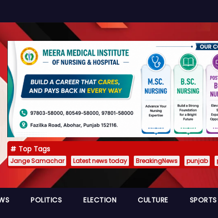
Top Tags
Jange Samachar
Latest news today
BreakingNews
punjab
EWS
POLITICS
ELECTION
CULTURE
SPORTS