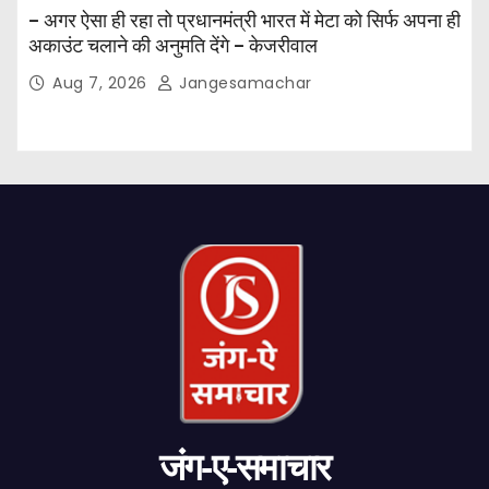
– अगर ऐसा ही रहा तो प्रधानमंत्री भारत में मेटा को सिर्फ अपना ही
अकाउंट चलाने की अनुमति देंगे – केजरीवाल
Aug 7, 2026
Jangesamachar
जंग-ए-समाचार