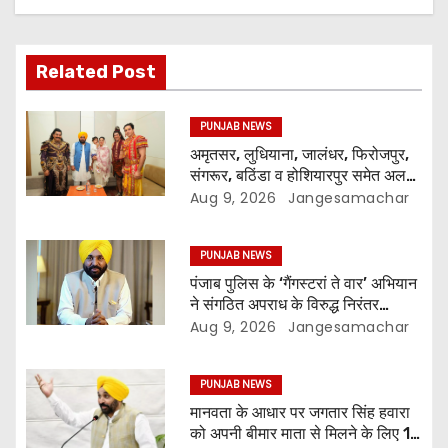
Related Post
PUNJAB NEWS
अमृतसर, लुधियाना, जालंधर, फिरोजपुर,
संगरूर, बठिंडा व होशियारपुर समेत अलग-
अलग स्थानों पर ये शो होगा- भगवंत सिंह
Aug 9, 2026
Jangesamachar
मान
PUNJAB NEWS
पंजाब पुलिस के ‘गैंगस्टरां ते वार’ अभियान
ने संगठित अपराध के विरुद्ध निरंतर
कार्रवाई के 200 दिन पूरे किए ; 1.09
Aug 9, 2026
Jangesamachar
लाख से अधिक छापेमारियाँ कीं, 1,532
घोषित अपराधी गिरफ़्तार किए
PUNJAB NEWS
मानवता के आधार पर जगतार सिंह हवारा
को अपनी बीमार माता से मिलने के लिए 10