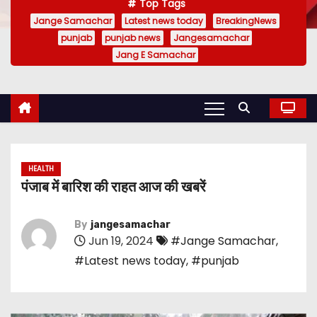
Top Tags
Jange Samachar
Latest news today
BreakingNews
punjab
punjab news
Jangesamachar
Jang E Samachar
HEALTH
पंजाब में बारिश की राहत आज की खबरें
By
jangesamachar
Jun 19, 2024
#Jange Samachar
,
#Latest news today
,
#punjab