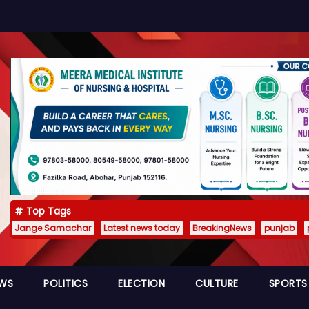
Top Tags
Jange Samachar
Latest news today
BreakingNews
punjab
EWS
POLITICS
ELECTION
CULTURE
SPORTS