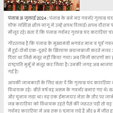
पंजाब 31 जुलाई 2024 :
पंजाब के बने नए गवर्नर गुलाब चं
चीफ जस्टिस शील नागू ने उन्हें शपथ दिलाई। शपथ दौरान पंजा
मौजूद रहे। बता दें कि पंजाब गर्वनर गुलाब चंद कटारिया चं
गौरतलब है कि पंजाब के मुख्यमंत्री भगवंत मान व पूर्व गवर्
मैं हुई। दोनों एक-दूसरे के खिलाफ बयानबाजी करते नजर
दिया था जिसे मंजूर नहीं किया गया। अब निजी कारणों का हवाल
राष्ट्रपति मुर्मू ने मंजूर कर लिया है। उनकी जगह अब भाजप
गई है।
आपकी जानकारी के लिए बता दें कि गुलाब चंद कटारिया ने
विधायक रहे। बीते वर्ष वह असम के गवर्नर बनाए गए थे। बताय
और चुनाव लड़ा था। वह एक ईमानदार नेता के तौर पर जाने
जब कटारिया को विधायक रहते पैसे की जरूरत पड़ी तो वह नौक
गर्वनर कटारिया ने अब तक 11 चुनाव लड़े हैं और 9 में जी