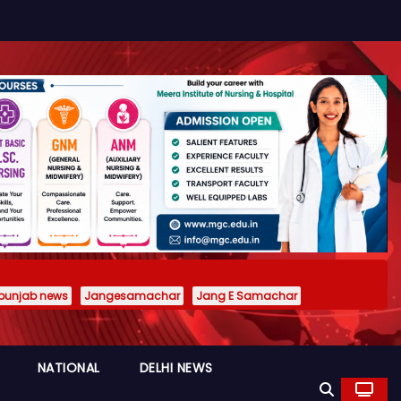
punjab news
Jangesamachar
Jang E Samachar
NATIONAL
DELHI NEWS