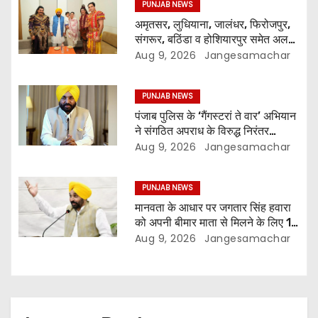
PUNJAB NEWS
अमृतसर, लुधियाना, जालंधर, फिरोजपुर,
संगरूर, बठिंडा व होशियारपुर समेत अलग-
अलग स्थानों पर ये शो होगा- भगवंत सिंह
Aug 9, 2026
Jangesamachar
मान
PUNJAB NEWS
पंजाब पुलिस के ‘गैंगस्टरां ते वार’ अभियान
ने संगठित अपराध के विरुद्ध निरंतर
कार्रवाई के 200 दिन पूरे किए ; 1.09
Aug 9, 2026
Jangesamachar
लाख से अधिक छापेमारियाँ कीं, 1,532
घोषित अपराधी गिरफ़्तार किए
PUNJAB NEWS
मानवता के आधार पर जगतार सिंह हवारा
को अपनी बीमार माता से मिलने के लिए 10
दिन की पैरोल दी जानी चाहिए- मुख्यमंत्री
Aug 9, 2026
Jangesamachar
भगवंत सिंह मान