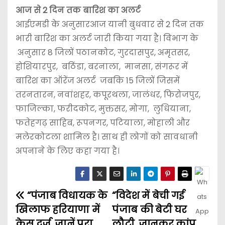
आज से 2 दिन तक बारिश का अलर्ट
आईएमडी के अनुसारआज यानी बुधवार से 2 दिन तक
भारी बारिश का अलर्ट जारी किया गया है। विभाग के
अनुसार 8 जिलों पठानकोट, गुरदासपुर, अमृतसर,
होशियारपुर, बठिंडा, बरनाला, मानसा, संगरूर में
बारिश का ऑरेंज अलर्ट जबकि 15 जिलों जिसमें
तरनतारन, नवांशहर, कपूरथला, जालंधर, फिरोजपुर,
फाजिल्का, फरीदकोट, मुक्तसर, मोगा, लुधियाना,
फतेहगढ़ साहिब, रूपनगर, पटियाला, मोहाली और
मलेरकोटला शामिल है। साथ ही लोगों को सावधानी
अपनाने के लिए कहा गया है।
“पंजाब विधायक के
“विदेश में बेची गई
खिलाफ हरियाणा में
पंजाब की बेटी घर
केस दर्ज, जानें पूरा
लौटी, जानकर कांप