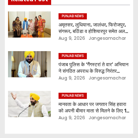
PUNJAB NEWS
अमृतसर, लुधियाना, जालंधर, फिरोजपुर,
संगरूर, बठिंडा व होशियारपुर समेत अलग-
अलग स्थानों पर ये शो होगा- भगवंत सिंह
Aug 9, 2026
Jangesamachar
मान
PUNJAB NEWS
पंजाब पुलिस के ‘गैंगस्टरां ते वार’ अभियान
ने संगठित अपराध के विरुद्ध निरंतर
कार्रवाई के 200 दिन पूरे किए ; 1.09
Aug 9, 2026
Jangesamachar
लाख से अधिक छापेमारियाँ कीं, 1,532
घोषित अपराधी गिरफ़्तार किए
PUNJAB NEWS
मानवता के आधार पर जगतार सिंह हवारा
को अपनी बीमार माता से मिलने के लिए 10
दिन की पैरोल दी जानी चाहिए- मुख्यमंत्री
Aug 9, 2026
Jangesamachar
भगवंत सिंह मान