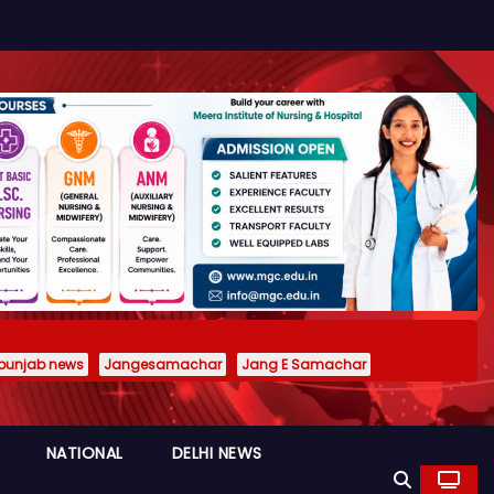
punjab news
Jangesamachar
Jang E Samachar
NATIONAL
DELHI NEWS