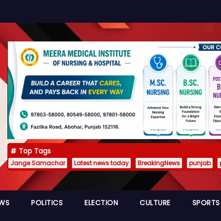
Top Tags
Jange Samachar
Latest news today
BreakingNews
punjab
EWS
POLITICS
ELECTION
CULTURE
SPORTS