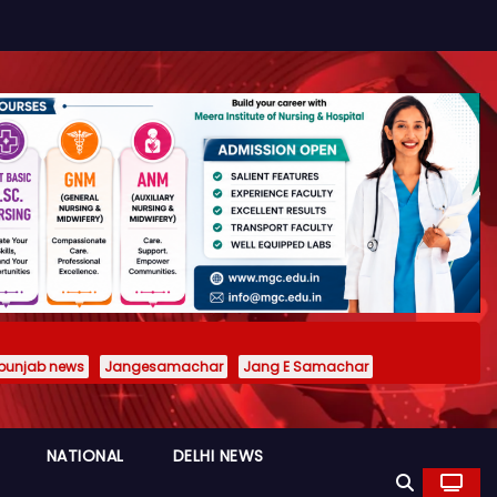
punjab news
Jangesamachar
Jang E Samachar
NATIONAL
DELHI NEWS