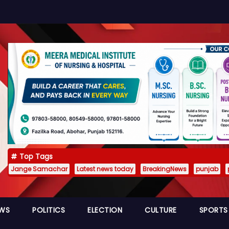
Top Tags
Jange Samachar
Latest news today
BreakingNews
punjab
EWS
POLITICS
ELECTION
CULTURE
SPORTS