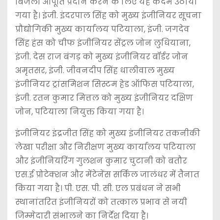
बिजली आपूर्ति प्रदान करने के लिए यह कदम उठाया
गया है। इंजी. इंदरपाल सिंह को मुख्य इंजीनियर सूचना
प्रौद्योगिकी मुख्य कार्यालय पटियाला, इंजी. जगदेव
सिंह हंस को चीफ इंजीनियर सेंट्रल जोन लुधियाना,
इंजी. देस राज बंगड़ को मुख्य इंजीनियर बॉर्डर जोन
अमृतसर, इंजी. जीवनदीप सिंह धालीवाल मुख्य
इंजीनियर ट्रांसमिशन सिस्टम हेड ऑफिस पटियाला,
इंजी. रतन कुमार मित्तल को मुख्य इंजीनियर दक्षिण
जोन, पटियाला नियुक्त किया गया है।
इंजीनियर इंद्रजीत सिंह को मुख्य इंजीनियर तकनीकी
लेखा परीक्षा और निरीक्षण मुख्य कार्यालय पटियाला
और इंजीनियरिंग गुलशन कुमार चुटानी को बतौर
एस.ई प्रोटेक्शन और मेंटेनेंस सर्किल जालंधर में तैनात
किया गया है। पी. एस. पी. सी. एल प्रबंधन ने सभी
स्थानांतरित इंजीनियरों को तत्काल प्रभाव से नयी
जिम्मेदारी संभालने का निर्देश दिया है।