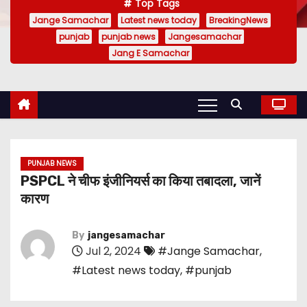
Top Tags
Jange Samachar
Latest news today
BreakingNews
punjab
punjab news
Jangesamachar
Jang E Samachar
PUNJAB NEWS
PSPCL ने चीफ इंजीनियर्स का किया तबादला, जानें
कारण
By
jangesamachar
Jul 2, 2024
#Jange Samachar
,
#Latest news today
,
#punjab