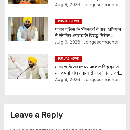
अलग स्थानों पर ये शो होगा- भगवंत सिंह
Aug 9, 2026
Jangesamachar
मान
PUNJAB NEWS
पंजाब पुलिस के ‘गैंगस्टरां ते वार’ अभियान
ने संगठित अपराध के विरुद्ध निरंतर
कार्रवाई के 200 दिन पूरे किए ; 1.09
Aug 9, 2026
Jangesamachar
लाख से अधिक छापेमारियाँ कीं, 1,532
घोषित अपराधी गिरफ़्तार किए
PUNJAB NEWS
मानवता के आधार पर जगतार सिंह हवारा
को अपनी बीमार माता से मिलने के लिए 10
दिन की पैरोल दी जानी चाहिए- मुख्यमंत्री
Aug 9, 2026
Jangesamachar
भगवंत सिंह मान
Leave a Reply