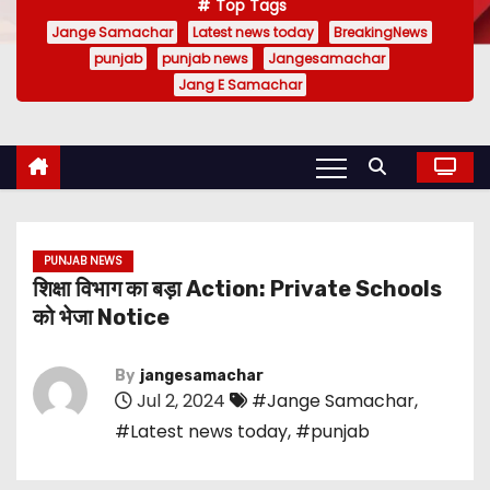
Top Tags
Jange Samachar
Latest news today
BreakingNews
punjab
punjab news
Jangesamachar
Jang E Samachar
PUNJAB NEWS
शिक्षा विभाग का बड़ा Action: Private Schools
को भेजा Notice
By
jangesamachar
Jul 2, 2024
#Jange Samachar
,
#Latest news today
,
#punjab