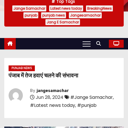
Top Tags
Jange Samachar
Latest news today
BreakingNews
punjab
punjab news
Jangesamachar
Jang E Samachar
PUNJAB NEWS
पंजाब में तेज हवाएं चलने की संभावना
By
jangesamachar
Jun 28, 2024
#Jange Samachar
,
#Latest news today
,
#punjab