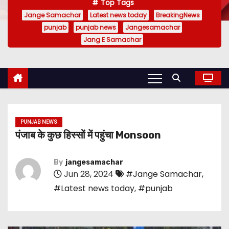
Top Tags
Jange Samachar
Latest news today
BreakingNews
punjab
punjab news
Jangesamachar
Jang E Samachar
PUNJAB NEWS
पंजाब के कुछ हिस्सों में पहुंचा Monsoon
By
jangesamachar
Jun 28, 2024
#Jange Samachar
,
#Latest news today
,
#punjab