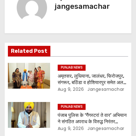
jangesamachar
Related Post
PUNJAB NEWS
अमृतसर, लुधियाना, जालंधर, फिरोजपुर,
संगरूर, बठिंडा व होशियारपुर समेत अलग-
अलग स्थानों पर ये शो होगा- भगवंत सिंह
Aug 9, 2026
Jangesamachar
मान
PUNJAB NEWS
पंजाब पुलिस के ‘गैंगस्टरां ते वार’ अभियान
ने संगठित अपराध के विरुद्ध निरंतर
कार्रवाई के 200 दिन पूरे किए ; 1.09
Aug 9, 2026
Jangesamachar
लाख से अधिक छापेमारियाँ कीं, 1,532