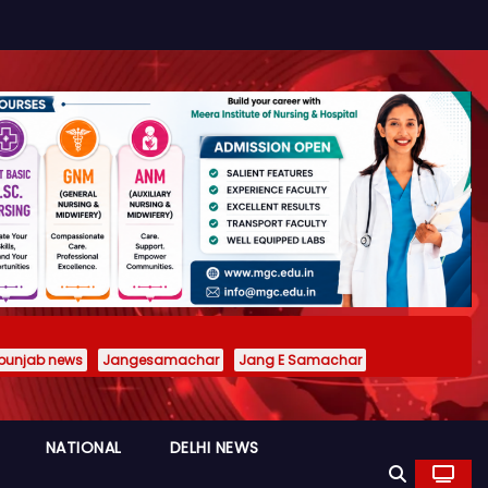
punjab news
Jangesamachar
Jang E Samachar
NATIONAL
DELHI NEWS