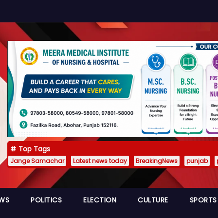
Top Tags
Jange Samachar
Latest news today
BreakingNews
punjab
EWS
POLITICS
ELECTION
CULTURE
SPORTS