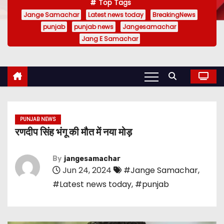
Top Tags
Jange Samachar
Latest news today
BreakingNews
punjab
punjab news
Jangesamachar
Jang E Samachar
PUNJAB NEWS
रणदीप सिंह भंगू की मौत में नया मोड़
By
jangesamachar
Jun 24, 2024
#Jange Samachar
,
#Latest news today
,
#punjab