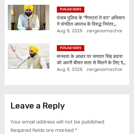
PUNJAB NEWS
पंजाब पुलिस के ‘गैंगस्टरां ते वार’ अभियान
ने संगठित अपराध के विरुद्ध निरंतर
कार्रवाई के 200 दिन पूरे किए ; 1.09
Aug 9, 2026
Jangesamachar
लाख से अधिक छापेमारियाँ कीं, 1,532
घोषित अपराधी गिरफ़्तार किए
PUNJAB NEWS
मानवता के आधार पर जगतार सिंह हवारा
को अपनी बीमार माता से मिलने के लिए 10
दिन की पैरोल दी जानी चाहिए- मुख्यमंत्री
Aug 9, 2026
Jangesamachar
भगवंत सिंह मान
Leave a Reply
Your email address will not be published.
Required fields are marked
*