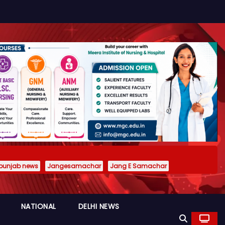
punjab news
Jangesamachar
Jang E Samachar
NATIONAL
DELHI NEWS