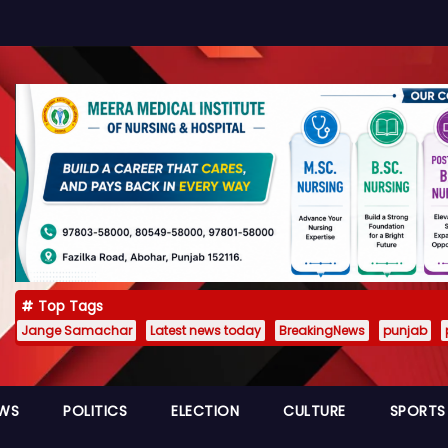
Top Tags
Jange Samachar
Latest news today
BreakingNews
punjab
EWS
POLITICS
ELECTION
CULTURE
SPORTS