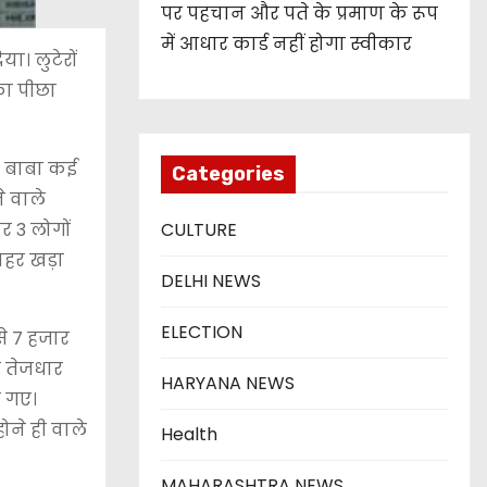
पर पहचान और पते के प्रमाण के रूप
में आधार कार्ड नहीं होगा स्वीकार
ा। लुटेरों
का पीछा
ंस बाबा कई
Categories
े वाले
र 3 लोगों
CULTURE
ाहर खड़ा
DELHI NEWS
ELECTION
से 7 हजार
र तेजधार
HARYANA NEWS
स गए।
ोने ही वाले
Health
MAHARASHTRA NEWS