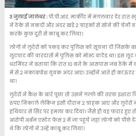
3 जुलाई जालंधर :
पी.पी.आर. मार्कीट में मंगलवार देर रात स
ने ठेके से नकदी और अंदर खड़े 2 ग्राहकों से सोने की चेन
करके कुछ दूरी से काबू कर लिया।
लोगों ने लुटेरों को पकड़ कर पुलिस को सूचना दी जिसके बाद 
लूटपाट की वारदातों में पुलिस को मोस्ट वाटेंड था। इस लूट 
धरमिंदर ने बताया कि रात 10 बजे के आसपास जब ठेके में 
में से 2 नकाबपोश युवक अंदर आए। उन्होंने आते ही काऊं
था।
लुटेरों ने कैश के बारे पूछा तो उसने गल्ले की तरफ इशारा कि
रुपए निकाले लेकिन इसी दौरान 2 ग्राहक आए और लुटेरों ने
हथियार से सिर पर हमला कर दिया। जैसे ही वह फरार हुए तो 
आरोपी अर्बन एस्टेट फेस 2 में जा पहुंचे जहां लोगों को पीछ
थे कि लोगों ने उन्हें काबू कर लिया।