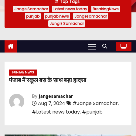
Top Tags
Jange Samachar
Latest news today
BreakingNews
punjab
punjab news
Jangesamachar
Jang E Samachar
PUNJAB NEWS
पंजाब में स्कूल बस के साथ बड़ा हादसा
By
jangesamachar
Aug 7, 2024
#Jange Samachar
,
#Latest news today
,
#punjab